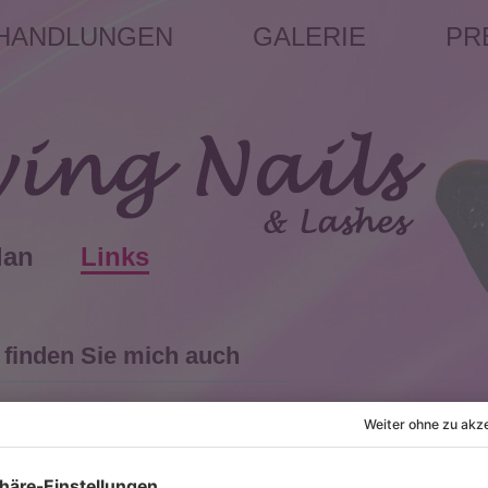
HANDLUNGEN
GALERIE
PR
lan
Links
 finden Sie mich auch