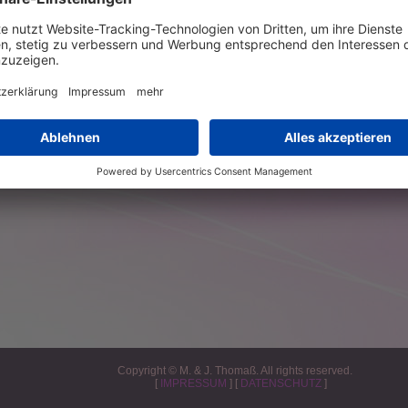
Copyright © M. & J. Thomaß. All rights reserved.
[
IMPRESSUM
] [
DATENSCHUTZ
]